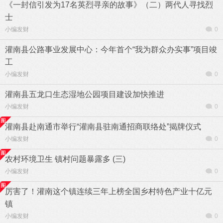
《一封信引发为17名英烈寻亲的故事》（二）两代人寻找烈
士
小编发财
0
灌南县公路事业发展中心：今年首个“我为群众办实事”项目竣
工
小编发财
0
灌南县五龙口生态湿地公园项目建设加快推进
小编发财
0
灌南县赴南通市举行“灌南县驻南通招商联络处”揭牌仪式
小编发财
0
农村环境卫生 镇村问题暴露多 (三)
小编发财
0
厉害了！灌南这个镇连续三年上榜全国乡村特色产业十亿元
镇
小编发财
0