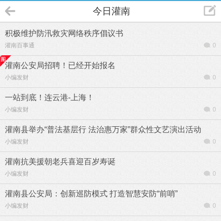
今日灌南
积极维护防汛救灾网络秩序倡议书
灌南百事通
0
灌南公安局招聘！已经开始报名
小编发财
0
一站到底！连云港-上海！
小编发财
0
灌南县举办“普法基层行 法治惠万家”群众性文艺演出活动
小编发财
0
灌南抗美援朝老兵喜迎百岁寿诞
小编发财
0
灌南县公安局：创新巡防模式 打造智慧安防“前哨”
小编发财
0