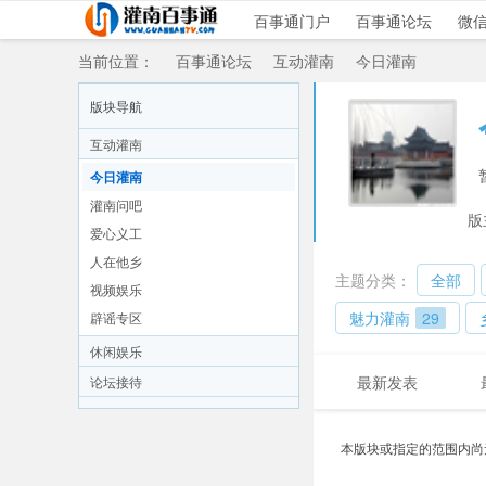
百事通门户
百事通论坛
微
当前位置：
百事通论坛
互动灌南
今日灌南
版块导航
互动灌南
»
›
›
今日灌南
灌南问吧
版
爱心义工
人在他乡
主题分类：
全部
视频娱乐
魅力灌南
29
辟谣专区
休闲娱乐
最新发表
论坛接待
本版块或指定的范围内尚