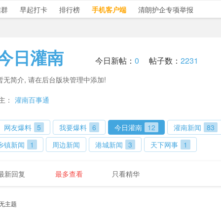
信群
早起打卡
排行榜
手机客户端
清朗护企专项举报
今日灌南
今日新帖：
0
帖子数：
2231
暂无简介, 请在后台版块管理中添加!
主：
灌南百事通
网友爆料
5
我要爆料
6
今日灌南
12
灌南新闻
83
乡镇新闻
1
周边新闻
港城新闻
3
天下网事
1
最新回复
最多查看
只看精华
无主题