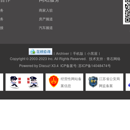
务
商家入驻
务
房产频道
接
汽车频道
|
Archiver
|
手机版
|
小黑屋
|
Copyright © 2003-2023
Inc.
All Rights Reserved. 技术支持：
青石网络
Powered by
Discuz!
X3.4 ICP备案号:
苏ICP备14048474号
经营性网站备
江苏省公安局
案信息
网监备案