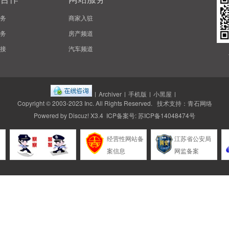
务
商家入驻
务
房产频道
接
汽车频道
|
Archiver
|
手机版
|
小黑屋
|
Copyright © 2003-2023
Inc.
All Rights Reserved. 技术支持：
青石网络
Powered by
Discuz!
X3.4 ICP备案号:
苏ICP备14048474号
经营性网站备
江苏省公安局
案信息
网监备案