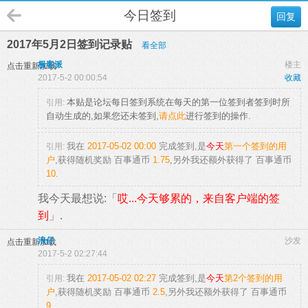
今日签到
回复
2017年5月2日签到记录贴
看全部
极客派
楼主
点击重新加载
2017-5-2 00:00:54
收藏
本贴是论坛每日签到系统在每天的第一位签到者签到时所
引用:
自动生成的,如果您还未签到,
请点此
进行签到的操作.
我在
2017-05-02 00:00
完成签到,是
今天
第一个签到的用
引用:
户
,获得随机奖励
百事通币
1.75
,另外我还额外获得了
百事通币
10
.
我今天最想说:「
哎...今天够累的，来自客户端的签
到
」.
浪仔
沙发
点击重新加载
2017-5-2 02:27:44
我在
2017-05-02 02:27
完成签到,是
今天
第2个签到的用
引用:
户
,获得随机奖励
百事通币
2.5
,另外我还额外获得了
百事通币
9