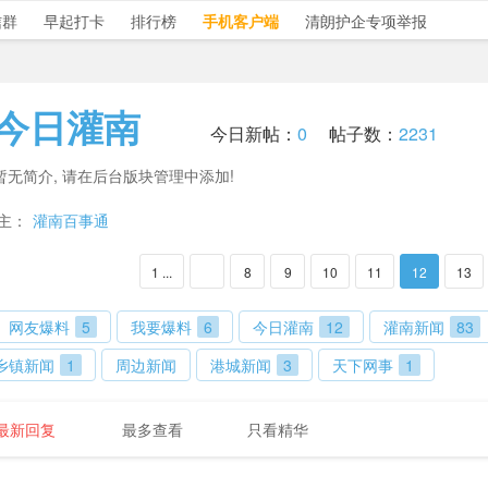
信群
早起打卡
排行榜
手机客户端
清朗护企专项举报
今日灌南
今日新帖：
0
帖子数：
2231
暂无简介, 请在后台版块管理中添加!
主：
灌南百事通
1 ...
8
9
10
11
12
13
网友爆料
5
我要爆料
6
今日灌南
12
灌南新闻
83
乡镇新闻
1
周边新闻
港城新闻
3
天下网事
1
最新回复
最多查看
只看精华