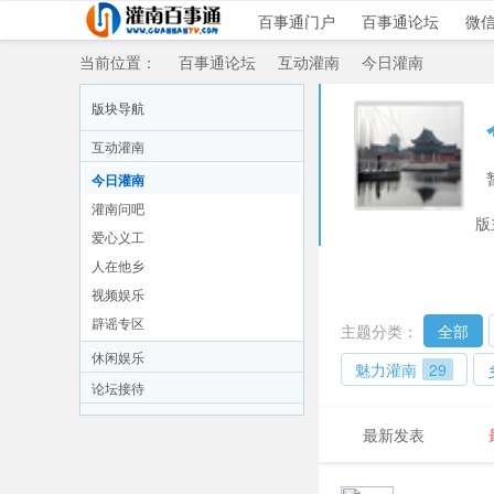
百事通门户
百事通论坛
微
当前位置：
百事通论坛
互动灌南
今日灌南
版块导航
互动灌南
»
›
›
今日灌南
灌南问吧
版
爱心义工
人在他乡
视频娱乐
辟谣专区
主题分类：
全部
休闲娱乐
魅力灌南
29
论坛接待
最新发表