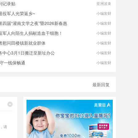
签到记录贴
亚洲波束
退役军人光荣返乡~
小编发财
四届“灌南文学之夜”暨2026新春惠
小编发财
役军人向陌生人捐献造血干细胞！
小编发财
者慰问田楼镇新就业群体
小编发财
务中心3月1日搬迁至新址办公
小编发财
坚守一线保畅通
小编发财
最新回复
，请