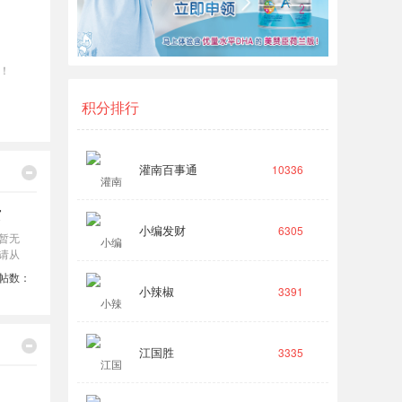
！
积分排行
灌南百事通
10336
赏
小编发财
6305
暂无
请从
帖数：
小辣椒
3391
江国胜
3335