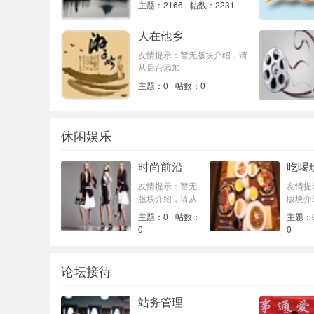
主题：2166
帖数：2231
人在他乡
友情提示：暂无版块介绍，请
从后台添加
主题：0
帖数：0
休闲娱乐
时尚前沿
吃喝
友情提示：暂无
友情提
版块介绍，请从
版块介
后台添加
后台添
主题：0
帖数：
主题：
0
0
论坛接待
站务管理