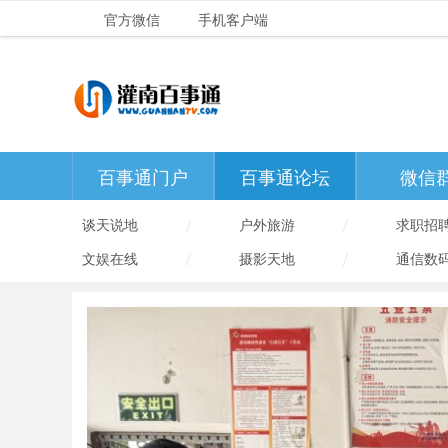
官方微信
手机客户端
百事通门户
百事通论坛
微信
/
/
谈天说地
户外旅游
求职招
/
/
文娱在线
摄影天地
通信数