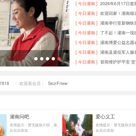
[ 今日灌南 ]
2026年6月17日
[ 今日灌南 ]
欢迎回家！灌南籍
[ 今日灌南 ]
灌南举行亚新钢铁第
[ 今日灌南 ]
了不起！灌南一现
[ 今日灌南 ]
灌南博爱公益志愿
[ 今日灌南 ]
灌南县退役军人服
体
[ 今日灌南 ]
冒雨维护护平安 
7818
|
欢迎新会员：
SezrFriew
灌南问吧
爱心义工
友情提示：暂无版块介绍，请
友情提示：暂无版块介绍
从后台添加
从后台添加