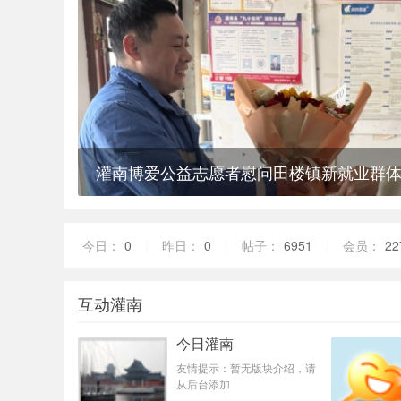
灌南博爱公益志愿者慰问田楼镇新就业群
今日：
0
|
昨日：
0
|
帖子：
6951
|
会员：
22
互动灌南
今日灌南
友情提示：暂无版块介绍，请
从后台添加