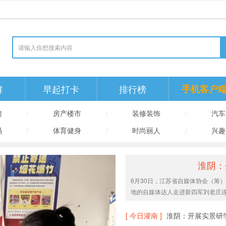
群
早起打卡
排行榜
手机客户
/
/
/
聘
房产楼市
装修装饰
汽车
/
/
/
码
体育健身
时尚丽人
兴趣
淮阴：
6月30日，江苏省自媒体协会（筹
地的自媒体达人走进新四军刘老庄
[ 今日灌南 ]
淮阴：开展实景研