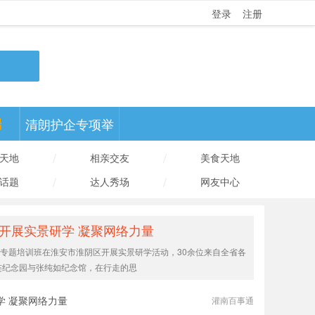
登录
注册
端
清朗护企专项举
/
报
/
天地
相亲交友
美食天地
/
/
话题
达人秀场
网友中心
开展实景研学 凝聚网络力量
）专题培训班在淮安市淮阴区开展实景研学活动，30余位来自全省各
连纪念园与张纯如纪念馆，在行走的思
学 凝聚网络力量
灌南百事通