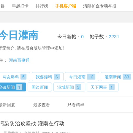
信群
早起打卡
排行榜
手机客户端
清朗护企专项举报
今日灌南
今日新帖：
0
帖子数：
2231
暂无简介, 请在后台版块管理中添加!
主：
灌南百事通
网友爆料
5
我要爆料
6
今日灌南
12
灌南新闻
83
乡镇新闻
1
周边新闻
港城新闻
3
天下网事
1
最新回复
最多查看
只看精华
污染防治攻坚战·灌南在行动
最后发表：
小编发财
2023-4-21 10:23