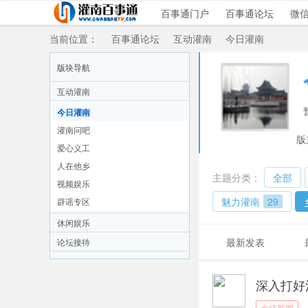
百事通门户
百事通论坛
微
当前位置：
百事通论坛
互动灌南
今日灌南
版块导航
互动灌南
»
›
›
今日灌南
灌南问吧
版
爱心义工
人在他乡
主题分类：
全部
视频娱乐
魅力灌南
29
辟谣专区
休闲娱乐
最新发表
论坛接待
深入打好