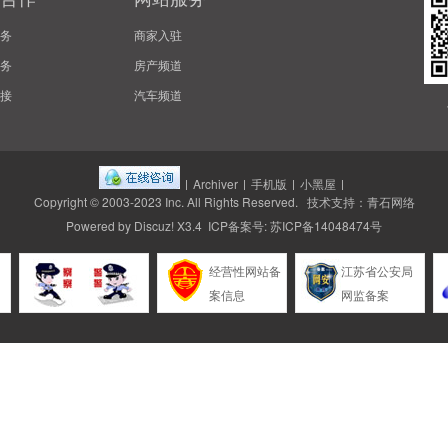
务
商家入驻
务
房产频道
接
汽车频道
|
Archiver
|
手机版
|
小黑屋
|
Copyright © 2003-2023
Inc.
All Rights Reserved. 技术支持：
青石网络
Powered by
Discuz!
X3.4 ICP备案号:
苏ICP备14048474号
经营性网站备
江苏省公安局
案信息
网监备案