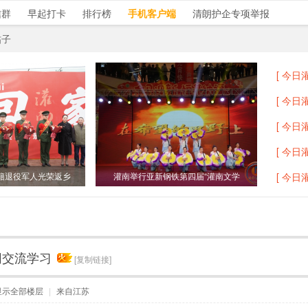
信群
早起打卡
排行榜
手机客户端
清朗护企专项举报
帖子
[ 今日灌
[ 今日灌
[ 今日灌
[ 今日灌
籍退役军人光荣返乡
灌南举行亚新钢铁第四届“灌南文学
[ 今日灌
网交流学习
[复制链接]
显示全部楼层
|
来自江苏