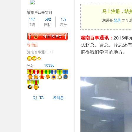
马上注册，结
该用户从未签到
117
582
1万
您需要
登录
才可以
主题
回帖
积分
灌南百事通讯：
2016
队赵总、曹总、薛总还有
管理组
值得我们学习的地方。
灌南百事通CEO
积分
10336
关注TA
发消息