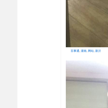
百事通
,
灌南
,
网站
,
新沂