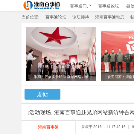
百事通门户
百事通论坛
微
当前位置:
百事通论坛
论坛接待
灌南百事通动态
»
›
›
›
淮阴：开展实景研学 凝聚网络力量
欢迎回家！灌南
发帖
[活动现场]
灌南百事通赴兄弟网站新沂钟吾
灌南百事通
发表于 2016-1-11 17:42:16
|