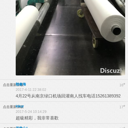
嵇春海
#
点击重新加载
16
2017-4-11 22:38:02
4月22号从南京绿口机场回灌南人找车电话15261389392
kikur
#
点击重新加载
17
2017-5-24 10:14:29
超級精彩，我非常喜歡
#