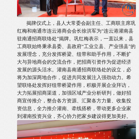
揭牌仪式上，县人大常委会副主任、工商联主席巩
红梅和南通市连云港商会会长徐洪军为“连云港灌南县
驻南通招商联络处”揭牌。巩红梅表示，一直以来，县
工商联始终秉承县委、县政府“工业立县、产业强县”的
发展理念，充分发挥桥梁、纽带和助手作用，不断扩
大与异地商会的交流合作，把招商引资作为促进经济
发展的源头活水。灌南县南通招商联络处的设立，必
将为加深两地合作，促进共同发展注入强劲动力。希
望联络处发挥好纽带桥梁作用，积极开展企业拜访，
大力拓展招商渠道，加强区域产业分析研判，做好招
商宣传推介，整合各方资源、汇聚各方力量、收集投
资信息，全力推介灌南、牵线搭桥，带动更多企业家
到灌南投资兴业，齐心协力把家乡建设得更加美好。