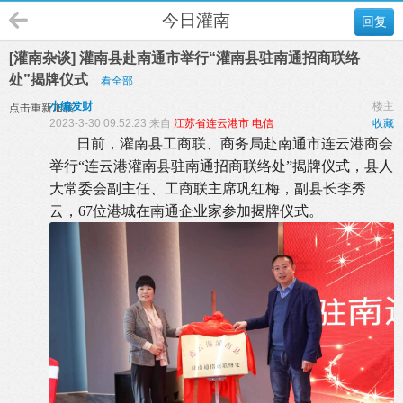
今日灌南
回复
[灌南杂谈] 灌南县赴南通市举行“灌南县驻南通招商联络
处”揭牌仪式
看全部
小编发财
楼主
点击重新加载
2023-3-30 09:52:23 来自
江苏省连云港市 电信
收藏
日前，灌南县工商联、商务局赴南通市连云港商会
举行“连云港灌南县驻南通招商联络处”揭牌仪式，县人
大常委会副主任、工商联主席巩红梅，副县长李秀
云，67位港城在南通企业家参加揭牌仪式。