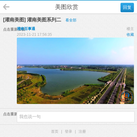
美图欣赏
回复
[灌南美图] 灌南美图系列二
看全部
灌南百事通
楼主
点击重新加载
2023-11-21 17:56:35
收藏
点击重新加载
首页
|
登录
|
注册