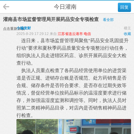
今日灌南
回复
灌南县市场监督管理局开展药品安全专项检查
看全部
小编发财
楼主
点击重新加载
2025-8-29 17:29:12 来自
江苏省连云港市 电信
收藏
连日来，县市场监督管理局聚焦“药品安全巩固提升
行动”要求和夏秋季药品质量安全专项整治行动任务，
组织执法人员走进辖区药店、诊所开展药品安全大检
查行动。
执法人员重点检查了各药品经营使用单位的进货渠
道是否正规、进销存台账是否规范、处方药销售是否
合规、储存条件是否符合要求、是否存在过期失效等
情况，督促经营单位按药品标示的温湿度要求进行储
存，并加强温湿度监测和调控等。同时，执法人员对
照第二类精神药品目录，对店内是否销售精神药品进
行检查。