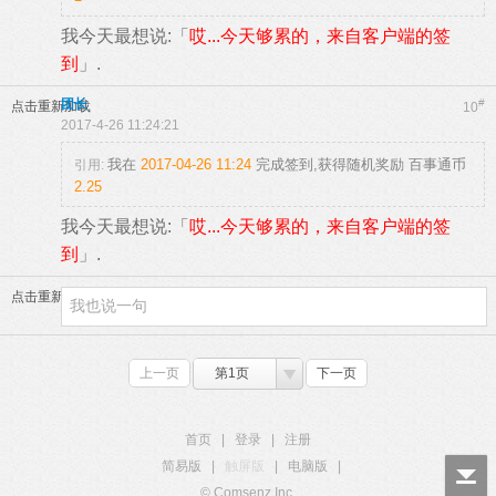
我今天最想说:「
哎...今天够累的，来自客户端的签
到
」.
团长
#
点击重新加载
10
2017-4-26 11:24:21
我在
2017-04-26 11:24
完成签到,获得随机奖励
百事通币
引用:
2.25
我今天最想说:「
哎...今天够累的，来自客户端的签
到
」.
点击重新加载
上一页
第1页
下一页
首页
|
登录
|
注册
简易版
|
触屏版
|
电脑版
|
© Comsenz Inc.