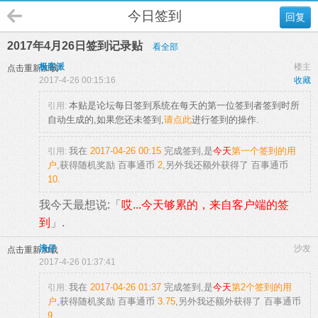
今日签到
回复
2017年4月26日签到记录贴
看全部
极客派
楼主
点击重新加载
2017-4-26 00:15:16
收藏
本贴是论坛每日签到系统在每天的第一位签到者签到时所
引用:
自动生成的,如果您还未签到,
请点此
进行签到的操作.
我在
2017-04-26 00:15
完成签到,是
今天
第一个签到的用
引用:
户
,获得随机奖励
百事通币
2
,另外我还额外获得了
百事通币
10
.
我今天最想说:「
哎...今天够累的，来自客户端的签
到
」.
浪仔
沙发
点击重新加载
2017-4-26 01:37:41
我在
2017-04-26 01:37
完成签到,是
今天
第2个签到的用
引用:
户
,获得随机奖励
百事通币
3.75
,另外我还额外获得了
百事通币
9