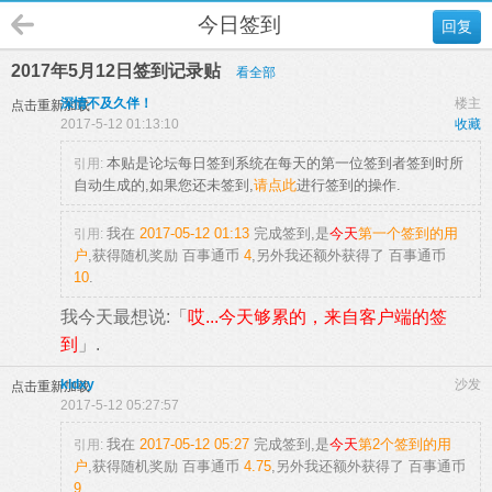
今日签到
回复
2017年5月12日签到记录贴
看全部
深情不及久伴！
楼主
点击重新加载
2017-5-12 01:13:10
收藏
本贴是论坛每日签到系统在每天的第一位签到者签到时所
引用:
自动生成的,如果您还未签到,
请点此
进行签到的操作.
我在
2017-05-12 01:13
完成签到,是
今天
第一个签到的用
引用:
户
,获得随机奖励
百事通币
4
,另外我还额外获得了
百事通币
10
.
我今天最想说:「
哎...今天够累的，来自客户端的签
到
」.
kldxy
沙发
点击重新加载
2017-5-12 05:27:57
我在
2017-05-12 05:27
完成签到,是
今天
第2个签到的用
引用:
户
,获得随机奖励
百事通币
4.75
,另外我还额外获得了
百事通币
9